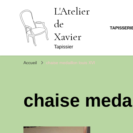
L'Atelier
de
TAPISSERI
Xavier
Tapissier
Accueil
chaise medaillon louis XVI
chaise medai